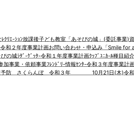
ｸﾘｴ-ｼｮﾝ
放課後子ども教室「あそびの城」(委託事業)
約
令和２年度事業計画
お問い合わせ・申込み
「Smile for 
そびの城
ﾗﾀﾞ-ｹﾞｯﾀ-
令和１年度事業計画
ｸｯﾌﾞ
ﾕﾆｶ-ﾙ
種目紹
参加事業・依頼事業
ﾌﾚﾝﾄﾞﾘ-情報ｾﾝﾀ-
令和３年度事業計
護予防 さくらんぼ 令和３年 10月21日(木)
令