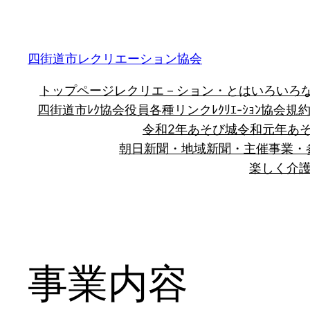
内
容
を
四街道市レクリエーション協会
ス
トップページ
レクリエ－ション・とは
いろいろなﾚ
キ
四街道市ﾚｸ協会役員
各種リンク
ﾚｸﾘｴ-ｼｮﾝ協会規
ッ
令和2年あそび城
令和元年あ
プ
朝日新聞・地域新聞・
主催事業・
楽しく介
事業内容