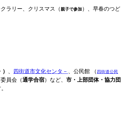
ークラリー、クリスマス（
）、早春のつど
親子で参加
・）
、
四街道市文化センタ－
、公民館 （
四街道公民
育委員会（
通学合宿
）など、
市・上部団体・協力団
す。