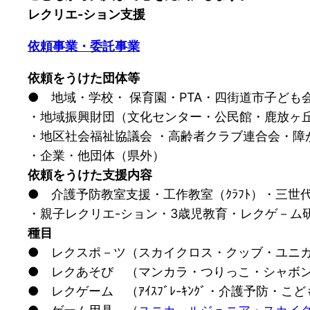
レクリエ-ション支援
依頼事業・委託事業
依頼をうけた団体等
● 地域・学校・ 保育園・PTA・四街道市子ど
・地域振興財団（文化センター・公民館・鹿放ヶ
・地区社会福祉協議会 ・高齢者クラブ連合会・障
・企業・他団体（県外）
依頼をうけた支援内容
● 介護予防教室支援・工作教室（ｸﾗﾌﾄ）・三
・親子レクリエ-ション・3歳児教育・レクゲ－ム
種目
● レクスポ－ツ（スカイクロス・クッブ・ユニカ
● レクあそび （マンカラ・つりっこ・シャボ
● レクゲーム （ｱｲｽﾌﾞﾚ-ｷﾝｸﾞ・介護予防・