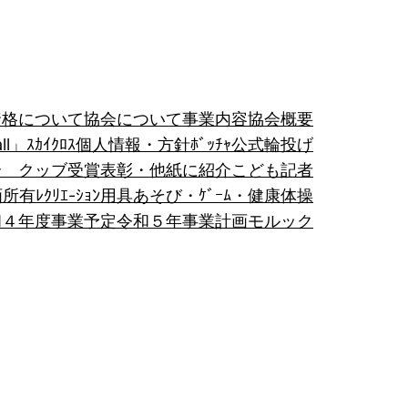
資格について
協会について
事業内容
協会概要
all」
ｽｶｲｸﾛｽ
個人情報・方針
ﾎﾞｯﾁｬ
公式輪投げ
介 クッブ
受賞表彰・他紙に紹介
こども記者
画
所有ﾚｸﾘｴ-ｼｮﾝ用具
あそび・ｹﾞｰﾑ・健康体操
和４年度事業予定
令和５年事業計画
モルック