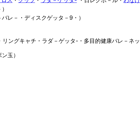
クロス
・
クッブ
・
ラダ－ゲッタ-
・日レクボ－ル・
わな
－）
トバレ－・ディスクゲッタ－9・）
・リングキャチ・ラダ－ゲッタ-・多目的健康バレ－ネ
ボン玉）