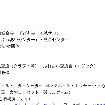
も会連合会・子ども会・地域サロン
丘ふれあいセンター）・児童センタ-
がい者団体
世代交流（クラフト等）・ふれあい交流会（マジック）
研修会
－ル・ラダ－ゲッタ-・日レクボ－ル・ボッチャ-・わ
ン玉・火おこしセット・羽っこゲ－ム）
こども居場所づくり）