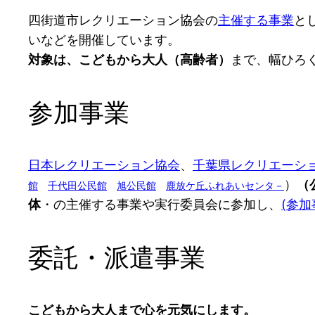
四街道市レクリエーション協会の
主催する事業
と
いなどを開催しています。
対象は、こどもから大人（高齢者）
まで、幅ひろ
参加事業
日本レクリエーション協会
、
千葉県レクリエーシ
）
（
館
千代田公民館
旭公民館
鹿放ケ丘ふれあいセンタ－
体
・の主催する事業や実行委員会に参加し、
(参加
委託・派遣事業
こどもから大人まで心を元気にします。