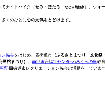
してナイトハイク（せみ・ほたる
）、ウォ
など自然観察
く多くのひとに
心の元気をとどけます。
ョン協会
をはじめ、四街道市
（ふるさとまつり・文化祭
公民館まつり）
、
南部総合福祉
センタ-わろうべの里
教
事業)
四街道市レクリエーション協会の活動をしていま