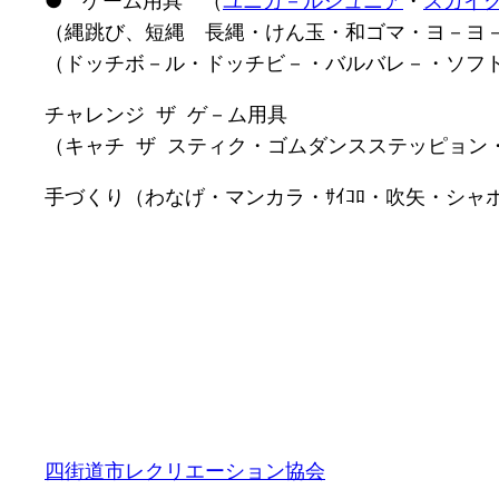
● ゲーム用具 （
ユニカ－ルジュニア
・
スカイ
（縄跳び、短縄 長縄・けん玉・和ゴマ・ヨ－ヨ
（ドッチボ－ル・ドッチビ－・バルバレ－・ソフ
チャレンジ
ザ
ゲ－ム用具
（キャチ
ザ
スティク・ゴムダンスステッピョン
手づくり（わなげ・マンカラ・ｻｲｺﾛ・吹矢・シャ
四街道市レクリエーション協会