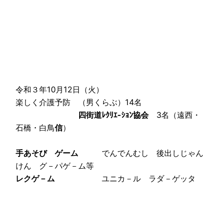
令和３年10月12日（火）
楽しく介護予防 （男くらぶ）14名
四街道ﾚｸﾘｴ-ｼｮﾝ協会
3
名（遠西・
石橋・白鳥
信
）
手あそび ゲーム
でんでんむし 後出しじゃん
けん グ－パゲ－ム等
レクゲ－ム
ユニカ－ル ラダ－ゲッタ