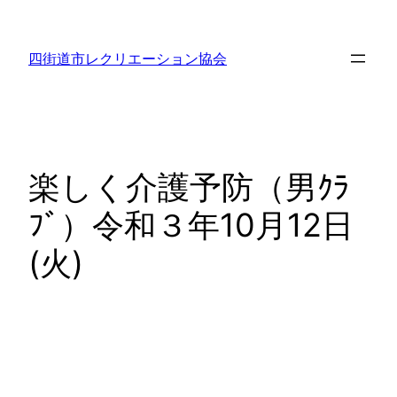
内
容
四街道市レクリエーション協会
を
ス
キ
ッ
プ
楽しく介護予防（男ｸﾗ
ﾌﾞ）令和３年10月12日
(火)