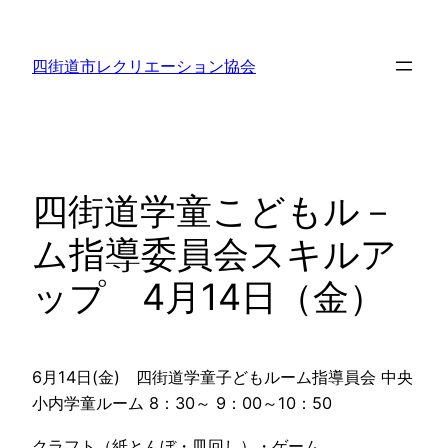
内
容
四街道市レクリエーション協会
を
ス
キ
ッ
プ
四街道学童こどもル－
ム指導委員会スキルア
ップ 4月14日（金）
6月14日(金) 四街道学童子どもルーム指導員会 中央
小内学童ルーム 8：30～ 9：00～10：50
クラフト（紙とんぼ・皿回し）・ゲーム