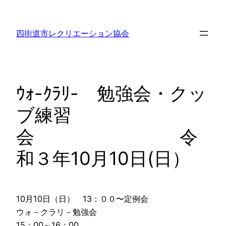
内
容
四街道市レクリエーション協会
を
ス
キ
ッ
ｳｫ-ｸﾗﾘ- 勉強会・クッ
プ
ブ練習
会 令
和３年10月10日(日）
10月10日（日） 13：００〜定例会
ウォ－クラリ－勉強会
15：00～16：00