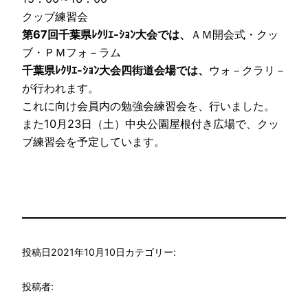
クッブ練習会
第67回千葉県ﾚｸﾘｴ-ｼｮﾝ大会では、
ＡＭ開会式・クッ
ブ・
ＰＭフォ－ラム
千葉県ﾚｸﾘｴ-ｼｮﾝ大会四街道会場では、
ウォ－クラリ－
が行われます。
これに向け会員内の勉強会練習会を、行いました。
また10月23日（土）中央公園屋根付き広場で、クッ
ブ練習会を予定しています。
投稿日
2021年10月10日
カテゴリー:
投稿者: