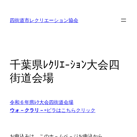
内
容
四街道市レクリエーション協会
を
ス
キ
ッ
プ
千葉県ﾚｸﾘｴ-ｼｮﾝ大会四
街道会場
令和６年
県ﾚｸ大会四街道会場
ウォ－クラリ－
⇦ビラはこちら
クリック
お申込みは、このホ－ムペ－ジお申込から