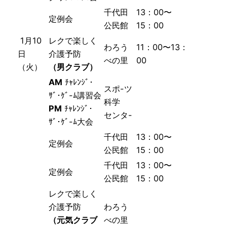
千代田
13：00〜
定例会
公民館
15：00
1月10
レクで楽しく
わろう
11：00〜13：
日
介護予防
べの里
00
（火）
（男クラブ）
AM
ﾁｬﾚﾝｼﾞ･
スポ-ツ
ｻﾞ･ｹﾞ-ﾑ講習会
科学
PM
ﾁｬﾚﾝｼﾞ･
センタ-
ｻﾞ･ｹﾞ-ﾑ大会
千代田
13：00〜
定例会
公民館
15：00
千代田
13：00〜
定例会
公民館
15：00
レクで楽しく
介護予防
わろう
（元気クラブ
べの里