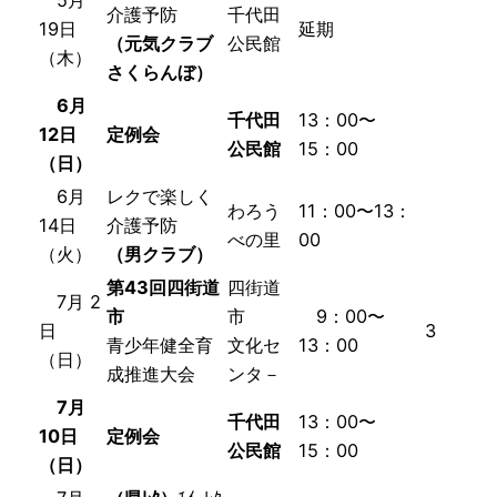
介護予防
千代田
19日
延期
（元気クラブ
公民館
（木）
さくらんぼ）
6月
千代田
13：00〜
12日
定例会
公民館
15：00
（日）
6月
レクで楽しく
わろう
11：00〜13：
14日
介護予防
べの里
00
（火）
（男クラブ）
第43回
四街道
四街道
7月 2
市
市
9：00〜
日
3
青少年健全育
文化セ
13：00
（日）
成推進大会
ンタ－
7月
千代田
13：00〜
10日
定例会
公民館
15：00
（日）