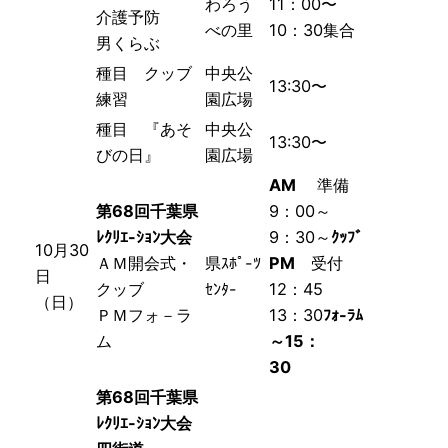
わろう
11：00〜
介護予防
べの里
10：30集合
男くらぶ
種目 クッブ
中央公
13:30〜
練習
園広場
種目 『あそ
中央公
13:30〜
びの日』
園広場
AM
準備
第68回千葉県
9：00～
ﾚｸﾘｴ-ｼｮﾝ大会
9：30～
ｸｯﾌﾞ
10月30
ＡＭ開会式・
県ｽﾎﾟ-ﾂ
PM
受付
日
クッブ
ｾﾝﾀ-
12：45
（日）
ＰＭフォ－ラ
13：30
ﾌｫ-ﾗﾑ
ム
～15：
30
第68回千葉県
ﾚｸﾘｴ-ｼｮﾝ大会