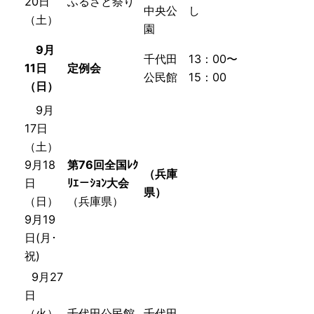
20日
ふるさと祭り
中央公
し
（土）
園
9月
千代田
13：00〜
11日
定例会
公民館
15：00
（日）
9月
17日
（土）
9月18
第76回全国ﾚｸ
（兵庫
日
ﾘｴ－ｼｮﾝ大会
県）
（日）
（兵庫県）
9月19
日(月･
祝)
9月27
日
（火）
千代田公民館
千代田