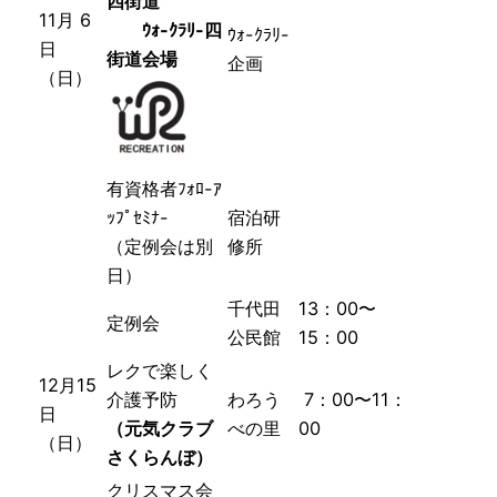
四街道
11月 6
ｳｫ-ｸﾗﾘ-四
ｳｫ-ｸﾗﾘ-
日
街道会場
企画
（日）
有資格者ﾌｫﾛ-ｱ
ｯﾌﾟｾﾐﾅ-
宿泊研
（定例会は別
修所
日）
千代田
13：00〜
定例会
公民館
15：00
レクで楽しく
12月15
介護予防
わろう
7：00〜11：
日
（元気クラブ
べの里
00
（日）
さくらんぼ）
クリスマス会