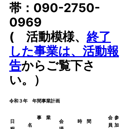
帯：090-2750-
0969
( 活動模様、
終了
した事業は、活動報
告
からご覧下さ
い。）
令和３年 年間事業計画
事 業
会
参
日
会
時 間
名
員
加
程
場