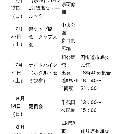
7月
（県ﾚｸ）
ﾁｲ-ﾚｸ
県研修
17日
ｴｸｻ講習会・モ
棟
（日）
ルック
中央公
7月
県クップ協
園
23日
会・クップ大
多目的
（土）
会
広場
旭公民
四街道市旭公
7月
ナイトハイク
館
民館
30日
（ホタル・セ
出発
18時40分集合
（土）
ミ観察）
着
ﾎﾀﾙ･ｾ
18：40〜
ﾐ観察
21：00
８月
千代田
13：00〜
14日
定例会
公民館
15：00
（日）
四街道
８月
市
踊り連参加な