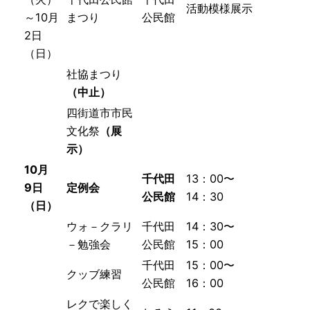
活動模様展示
～10月
まつり
公民館
2日
（日）
社協まつり
（中止）
四街道市市民
文化祭
（展
示）
10月
千代田
13：00〜
9日
定例会
公民館
14
：30
（日）
ウォ－クラリ
千代田
14：30〜
－勉強会
公民館
15：00
千代田
15：00〜
クッブ練習
公民館
16：00
レクで楽しく