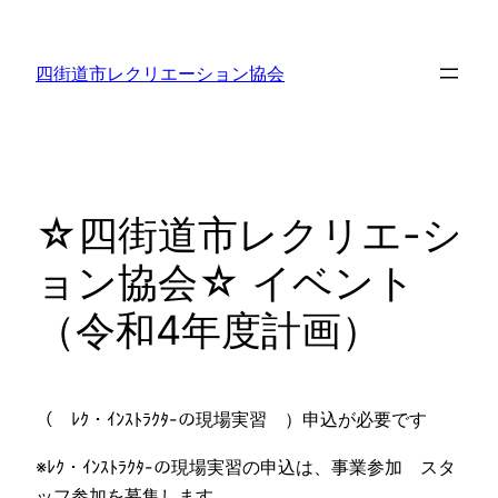
内
容
四街道市レクリエーション協会
を
ス
キ
ッ
プ
☆四街道市レクリエ-シ
ョン協会☆ イベント
（令和4年度計画）
（ ﾚｸ・ｲﾝｽﾄﾗｸﾀ-の現場実習 ）申込が必要です
※ﾚｸ・ｲﾝｽﾄﾗｸﾀ-の現場実習の申込は、事業参加 スタ
ッフ参加を募集します。