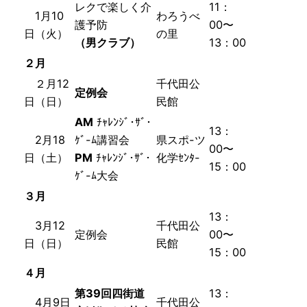
レクで楽しく介
11：
1月10
わろうべ
護予防
00〜
日（火）
の里
（男クラブ）
13：00
２月
２月12
千代田公
定例会
日（日）
民館
AM
ﾁｬﾚﾝｼﾞ･ｻﾞ･
13：
2月18
ｹﾞ-ﾑ講習会
県スポ-ツ
00〜
日（土）
PM
ﾁｬﾚﾝｼﾞ･ｻﾞ･
化学ｾﾝﾀ-
15：00
ｹﾞ-ﾑ大会
３月
13：
3月12
千代田公
定例会
00〜
日（日）
民館
15：00
４月
第39回
四街道
13：
4月9日
千代田公