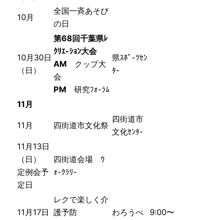
全国一斉あそび
10月
の日
第68回千葉県ﾚ
ｸﾘｴ-ｼｮﾝ大会
10月30日
県ｽﾎﾟ-ﾂｾﾝ
AM
クップ大
（日）
ﾀ-
会
PM
研究ﾌｫ-ﾗﾑ
11月
四街道市
11月
四街道市文化祭
文化ｾﾝﾀ-
11月13日
（日）
四街道会場 ｳ
定例会予
ｫ-ｸﾗﾘ-
定日
レクで楽しく介
11月17日
護予防
わろうべ
9:00〜