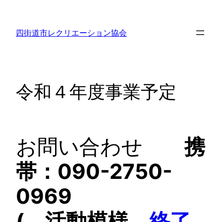
内
容
四街道市レクリエーション協会
を
ス
キ
ッ
令和４年度事業予定
プ
お問い合わせ
携
帯：090-2750-
0969
( 活動模様、
終了