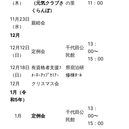
（木）
（元気クラブさ
の里
11：00
くらんぼ）
11月23日
親睦会
（水）
12月
13：
12月12日
千代田公
定例会
00〜
（日）
民館
15：00
12月18日
有資格者支援ﾌ
県宿泊研
（日）
ｫ-ﾛ-ｱｯﾌﾟｾﾐﾅ-
修棟ﾎｰﾙ
12月
クリスマス会
1月
（令
和5年）
13：
千代田公
1月
定例会
00〜
民館
15：00