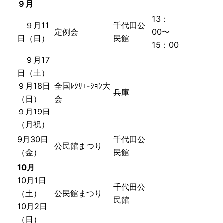
９月
13：
９月11
千代田公
定例会
00〜
日（日）
民館
15：00
９月17
日（土）
９月18日
全国ﾚｸﾘｴ-ｼｮﾝ大
兵庫
（日）
会
９月19日
（月
祝
）
9月30日
千代田公
公民館まつり
（金）
民館
10月
10月1日
千代田公
（土）
公民館まつり
民館
10月2日
（日）