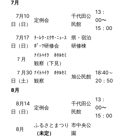
7月
13：
7月10
千代田公
定例会
00〜
日（日）
民館
15：00
7月17
ﾁ-ﾚｸ･ｴｸｻ･ﾆｭ-ｽ
県・宿泊
日（日）
ﾎﾟ-ﾂ研修会
研修棟
ﾅｲﾄﾊｲｸ ﾎﾀﾙｾﾐ
７月
観察（下見）
７月30
ﾅｲﾄﾊｲｸ ﾎﾀﾙｾﾐ
18:40～
旭公民館
日（土）
観察
20：50
8月
13：
8月14
千代田公
定例会
00〜
日（日）
民館
15：00
ふるさとまつり
市中央公
8月
（未定）
園