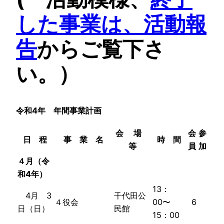
した事業は、活動報
告
からご覧下さ
い。）
令和4年 年間事業計画
会 場
会
参
日 程
事 業 名
時 間
等
員
加
４月
（令
和4年）
13：
4月 3
千代田公
４役会
00〜
6
日（
日
）
民館
15：00