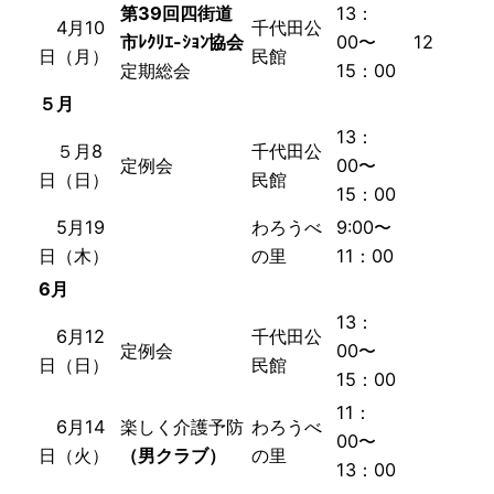
第39回
四街道
13：
4
月10
千代田公
市ﾚｸﾘｴ-ｼｮﾝ協会
00〜
12
日
（月）
民館
定期総会
15：00
５月
13：
５月8
千代田公
定例会
00〜
日（
日
）
民館
15：00
5月
19
わろうべ
9:00〜
日
（木）
の里
11：00
6月
13：
6月12
千代田公
定例会
00〜
日（日）
民館
15：00
11：
6月14
楽しく介護予防
わろうべ
00〜
日（火）
（男クラブ）
の里
13：00